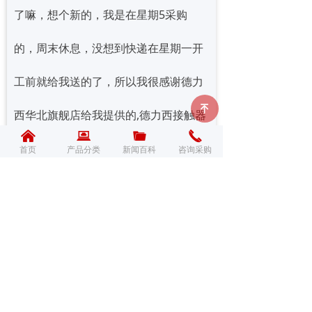
了嘛，想个新的，我是在星期5采购
的，周末休息，没想到快递在星期一开
工前就给我送的了，所以我很感谢德力
녠
西华北旗舰店给我提供的,德力西接触器
낀
뀵
끆
끅
型号表,以及快捷的配送服务。
首页
产品分类
新闻百科
咨询采购
前一个：
无
ꄴ
后一个：
无
ꄲ
新闻资讯
断路器百科
电表百科
接触器百科