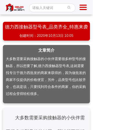
首页
끀
ꄙ
断路器
德力西接触器型号表_品类齐全_特惠来袭
接触器
创建时间：
2020年10月13日
10:05
稳压器
文章简介
产品中心
大多数需要采购接触器的小伙伴需要很多种型号的接
触器，所以想要了解,德力西接触器型号表,这就需要
新闻百科
找专注于德力西批发的商家来获得的，因为做批发的
商家不仅提供的价格便宜，另外，品类型号也比较齐
服务保障
全，也就是说，只要找到符合条件的商家，你的采购
过程会变得轻松很多。
关于我们
联系我们
大多数需要采购接触器的小伙伴需