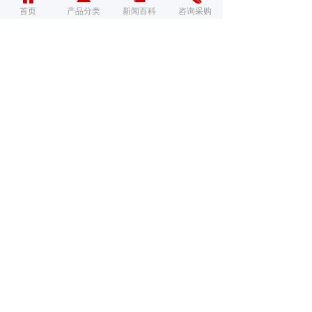
首页
产品分类
新闻百科
咨询采购
新闻资讯
产品百科
“德力西”与“上海德力西”
2025-02-26
1995
넶
中国怎么有两个德力西?带你辨别清楚
2024-03-20
5226
넶
德力西电气荣获温州市“无废企业集团”殊荣，共赴零碳未来
2024-03-15
473
넶
展“女神”风采，显“巾帼”担当，德力西集团举行庆“三八”妇女节系列活动
2024-03-09
502
넶
德力西集团隆重举行2024年迎新晚会暨“好声音”歌手大赛
2024-03-04
658
넶
更多新闻百科