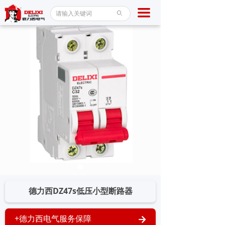
首页
끀
ꄙ
断路器
接触器
稳压器
产品中心
新闻百科
服务保障
关于我们
德力西DZ47s低压小型断路器
联系我们
+德力西电气服务保障
녒