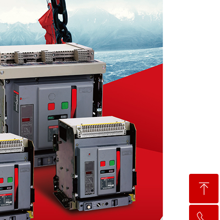
ꁸ
ꂅ
回到顶部