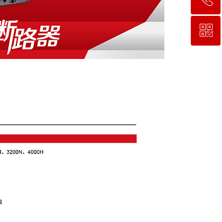
ꀥ
400-900-1677
微信二维码