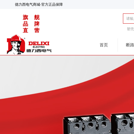
德力西电气商城-官方正品保障
旗 舰
品 牌
塑
直 营
首页
断