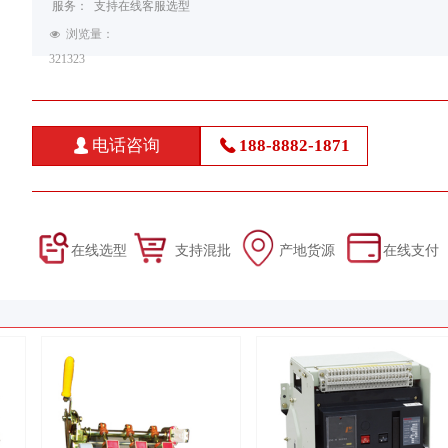
服务： 支持在线客服选型
浏览量：
넶
32
1323
电话咨询
188-8882-1871
넙
끅
在线选型 支持混批 产地货源 在线支付