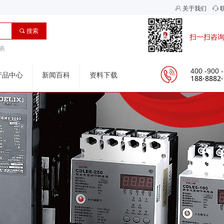
ꁘ
关于我们
ꁱ
끠
搜索
扫一扫咨
表
400 -900 
产品中心
新闻百科
资料下载
188-8882