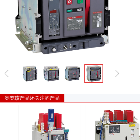
ꁆ
ꁇ
浏览该产品还关注的产品