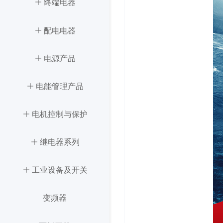
ꄶ
稳压器
终端电器
ꄶ
ꄶ
终端电器
配电电器
ꄶ
ꄶ
配电电器
电源产品
ꄶ
ꄶ
电能管理产品
电源产品
ꄶ
ꄶ
电机控制与保护
电能管理产品
ꄶ
ꄶ
电机控制与保护
继电器系列
ꄶ
ꄶ
工业设备及开关
继电器系列
ꄶ
工业设备及开关
变频器