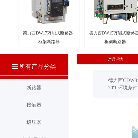
넳
德力西DW17万能式断路器_
德力西DW15万能式断路器
框架断路器
框架断路器
产品详情
끀
所有产品分类
德力西CDW3
断路器
70℃环境条
断路器
接触器
接触器
稳压器