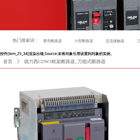
热门搜索词：
塑壳断路器
小型断路器
交流接触器
控件[tem_25_34]渲染出错,Source:未将对象引用设置到对象的实例。
控件[tem_25_34]渲染出错,Source:未将对象引用设置到对象的实例。
首页
ꄲ
德力西CDW3框架断路器_万能式断路器