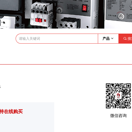
产品
ꀁ
끠
搜
器
持在线购买
微信咨询