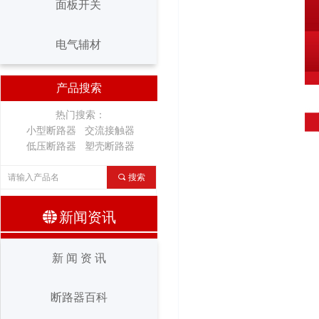
面板开关
变频器
面板开关
电气辅材
电气辅材
产品搜索
热门搜索：
小型断路器 交流接触器
低压断路器 塑壳断路器
끠
搜索
뀁
新闻资讯
新 闻 资 讯
断路器百科
新 闻 资 讯