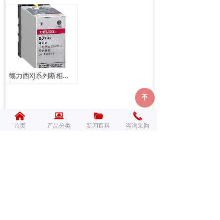
德力西XJ系列断相与相序保护继电器
녠
낀
낀
뀵
뀵
끆
끆
끅
끅
首页
首页
产品分类
产品分类
新闻百科
新闻百科
咨询采购
咨询采购
路灯自动控制开关