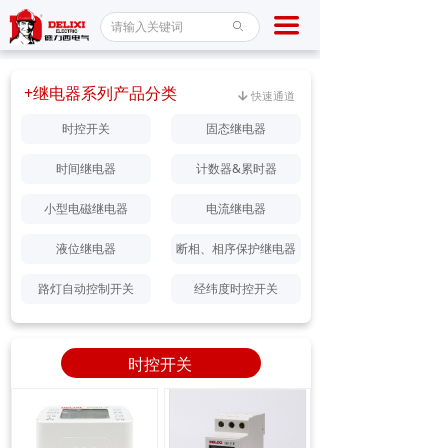
首页
끀
ꄙ
断路器
+继电器系列产品分类
快速通道
녓
接触器
时控开关
固态继电器
稳压器
时间继电器
计数器&累时器
产品中心
小型电磁继电器
电流继电器
新闻百科
液位继电器
断相、相序保护继电器
路灯自动控制开关
经纬度时控开关
服务保障
关于我们
时控开关
联系我们