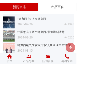
新闻资讯
产品百科
“德力西”与“上海德力西”
2025-02-26
1993
넶
中国怎么有两个德力西?带你辨别清楚
2024-03-20
5226
넶
德力西电气荣获温州市“无废企业集团”殊荣，共赴零碳未来
녠
2024-03-15
473
넶
낀
낀
뀵
뀵
끆
끆
끅
끅
展“女神”风采，显“巾帼”担当，德力西集团举行庆“三八”妇女节系列活动
首页
首页
产品分类
产品分类
新闻百科
新闻百科
咨询采购
咨询采购
2024-03-09
502
넶
德力西集团隆重举行2024年迎新晚会暨“好声音”歌手大赛
2024-03-04
658
넶
更多新闻百科