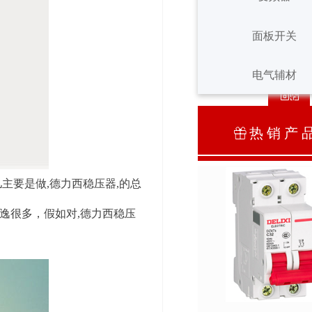
ꁸ
面板开关
变频器
ꂅ
回到顶部
面板开关
电气辅材
ꀥ
400-900-1677
电气辅材
热 销 产 
ꁠ
微信二维码
主要是做,德力西稳压器,的总
逸很多，假如对,德力西稳压